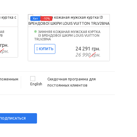
Хит
-10%
-10%
НАЯ
ЗИМНЯЯ КОЖАНАЯ МУЖСКАЯ КУРТКА
ВЕС
VB
ІЗ БРЕНДОВОЇ ШКІРИ LOUIS VUITTON
БРЕ
TRLV2BNA
ATRLV
грн.
24 291 грн.
КУПИТЬ
КУ
грн.
26 990 грн.
аложенным
Скидочная программа для
постоянных клиентов