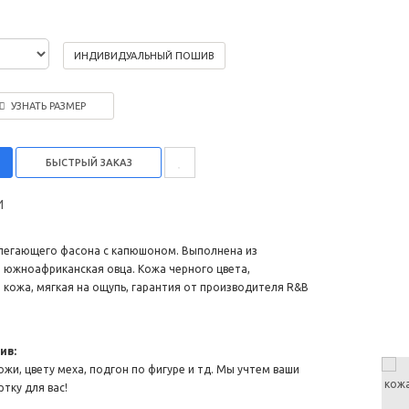
ИНДИВИДУАЛЬНЫЙ ПОШИВ
УЗНАТЬ РАЗМЕР
И
илегающего фасона с капюшоном. Выполнена из
 южноафриканская овца. Кожа черного цвета,
 кожа, мягкая на ощупь, гарантия от производителя R&B
ив:
и, цвету меха, подгон по фигуре и тд. Мы учтем ваши
тку для вас!