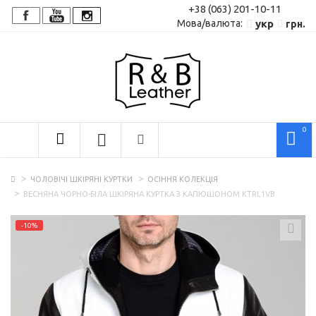
+38 (063) 201-10-11
Мова/валюта:
укр
грн.
0
ЧОЛОВІЧІ ШКІРЯНІ КУРТКИ
ОСІННЯ КОЛЕКЦІЯ
ВЕСНЯНА ЧОРНО-БІЛА ШКІРЯНА КУРТКА З КАПЮШОНОМ KTRL1VB
-10%