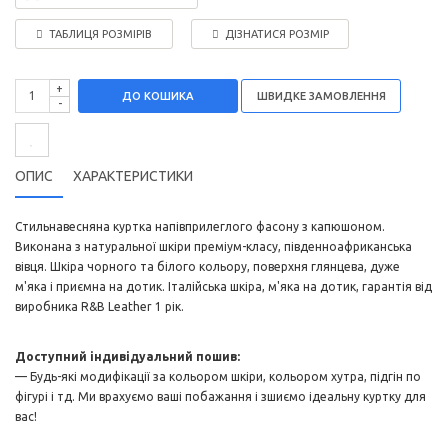
ТАБЛИЦЯ РОЗМІРІВ
ДІЗНАТИСЯ РОЗМІР
+
ДО КОШИКА
-
ОПИС
ХАРАКТЕРИСТИКИ
Стильнавесняна куртка напівприлеглого фасону з капюшоном.
Виконана з натуральної шкіри преміум-класу, південноафриканська
вівця. Шкіра чорного та білого кольору, поверхня глянцева, дуже
м'яка і приємна на дотик. Італійська шкіра, м'яка на дотик, гарантія від
виробника R&B Leather 1 рік.
Доступний індивідуальний пошив:
— Будь-які модифікації за кольором шкіри, кольором хутра, підгін по
фігурі і тд. Ми врахуємо ваші побажання і зшиємо ідеальну куртку для
вас!